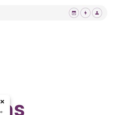
ons
ue