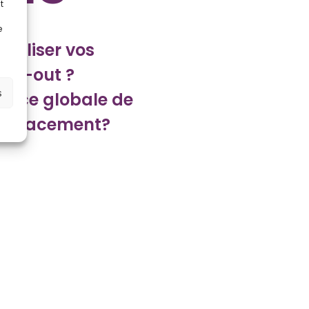
t
e
idéliser vos
urn-out ?
s
ance globale de
outplacement?