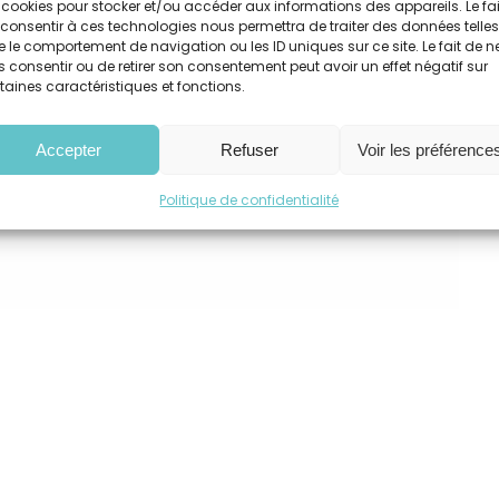
 cookies pour stocker et/ou accéder aux informations des appareils. Le fai
consentir à ces technologies nous permettra de traiter des données telles
 le comportement de navigation ou les ID uniques sur ce site. Le fait de n
 consentir ou de retirer son consentement peut avoir un effet négatif sur
tez renforcer la cohésion d’équipe, f
taines caractéristiques et fonctions.
ateurs et prévenir les situations de b
Accepter
Refuser
Voir les préférence
s managers? Renforcer la perform
rise ? Faire appel à notre cabinet d'
Politique de confidentialité