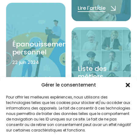
Lire l'article
Épanouissement
personnel
22 juin 2024
Liste des
métiers
Lire l'article
Gérer le consentement
22 juin 2024
Pour offrir les meilleures expériences, nous utilisons des
Lire l'article
technologies telles que les cookies pour stocker et/ou accéder aux
informations des appareils. Le fait de consentir à ces technologies
nous permettra de traiter des données telles que le comportement
de navigation ou les ID uniques sur ce site. Le fait de ne pas
consentir ou de retirer son consentement peut avoir un effet négatif
Test
sur certaines caractéristiques et fonctions.