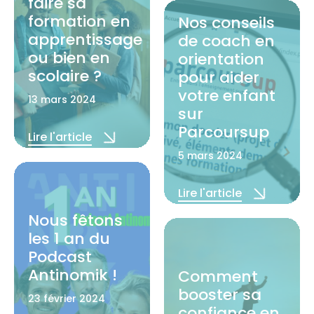
faire sa
formation en
Nos conseils
apprentissage
de coach en
ou bien en
orientation
scolaire ?
pour aider
votre enfant
13 mars 2024
sur
Parcoursup
Lire l'article
5 mars 2024
Lire l'article
Nous fêtons
les 1 an du
Podcast
Antinomik !
Comment
booster sa
23 février 2024
confiance en