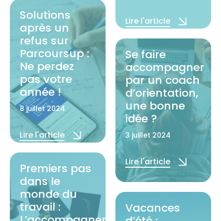
Solutions
Lire l'article
après un
refus sur
Parcoursup :
Se faire
Ne perdez
accompagner
pas votre
par un coach
année !
d’orientation,
une bonne
8 juillet 2024
idée ?
Lire l'article
3 juillet 2024
Lire l'article
Premiers pas
dans le
monde du
travail :
Vacances
L’accompagnement
d’été :