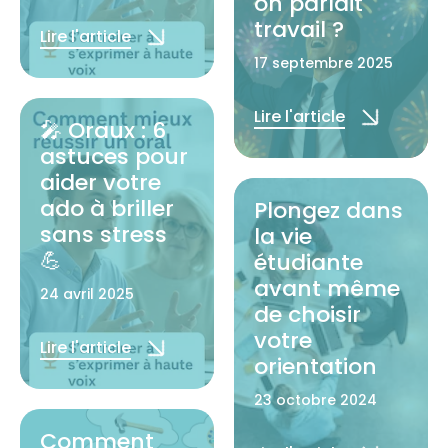
on parlait
travail ?
Lire l'article
17 septembre 2025
Lire l'article
🎤 Oraux : 6
astuces pour
aider votre
ado à briller
Plongez dans
sans stress
la vie
💪
étudiante
avant même
24 avril 2025
de choisir
votre
Lire l'article
orientation
23 octobre 2024
Comment