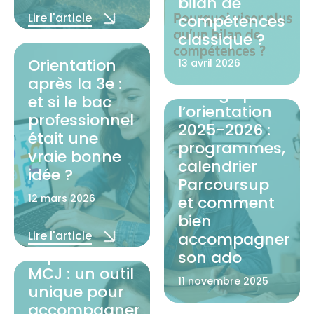
bilan de
Lire l'article
compétences
classique ?
Orientation
13 avril 2026
🧭 Ce qui
après la 3e :
change pour
et si le bac
Lire l'article
l’orientation
professionnel
2025-2026 :
était une
programmes,
vraie bonne
calendrier
idée ?
Parcoursup
12 mars 2026
et comment
bien
🌟 Découvrez
Lire l'article
accompagner
la plateforme
son ado
MCJ : un outil
11 novembre 2025
unique pour
accompagner