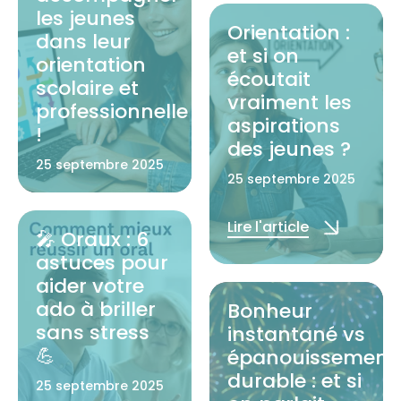
Lire l'article
les jeunes
Orientation :
dans leur
et si on
orientation
écoutait
scolaire et
vraiment les
professionnelle
aspirations
!
des jeunes ?
25 septembre 2025
25 septembre 2025
Lire l'article
Lire l'article
🎤 Oraux : 6
astuces pour
aider votre
ado à briller
Bonheur
sans stress
instantané vs
💪
épanouissement
durable : et si
25 septembre 2025