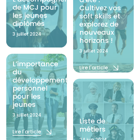
de MCJ pour
Cultivez vos
les jeunes
soft skills et
diplômés
explorez de
nouveaux
3 juillet 2024
horizons !
Lire l'article
3 juillet 2024
L’importance
Lire l'article
du
développement
personnel
pour les
jeunes
3 juillet 2024
Liste de
métiers
Lire l'article
24 juin 2024