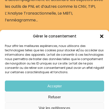
les outils de PNL et d’autres comme la CNV, TIPI,
L’Analyse Transactionnelle, Le MBTI,
l’ennéagramme...
Gérer le consentement
MODULE 1 – LA POSTURE
1.
D’ACCOMPAGNANT ET LES
Pour offrir les meilleures expériences, nous utilisons des
technologies telles que les cookies pour stocker et/ou accéder aux
FONDAMENTAUX DE LA PNL
informations des appareils. Le fait de consentir à ces technologies
nous permettra de traiter des données telles que le comportement
MODULE 2 – LA GESTION DES
de navigation ou les ID uniques sur ce site. Le fait de ne pas
2.
consentir ou de retirer son consentement peut avoir un effet négatif
EMOTIONS
sur certaines caractéristiques et fonctions.
MODULE 3 – LA
3.
Accepter
COMMUNICATION
Refuser
4.
MODULE 4 – LE CHANGEMENT
Voir les préférences