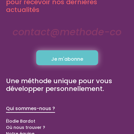
pour recevoir nos dernières
actualités
Une méthode unique pour vous
développer personnellement.
Qui sommes-nous ?
Bilans de
compétence
Élodie Bardot
Où nous trouver ?
Bilan de compétences Domont (95)
Notre équipe