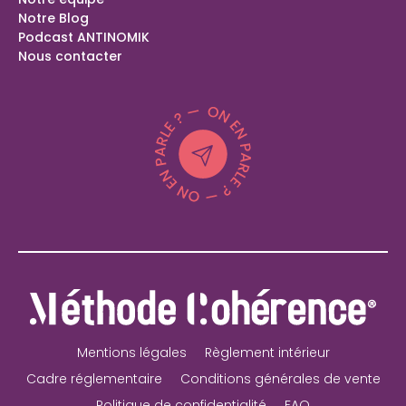
Bilan de compétences Langolen (29)
Notre Blog
Bilan de compétences Peillonnex (74)
Podcast ANTINOMIK
Coaching spécial parents
Nous contacter
Mentions légales
Règlement intérieur
Cadre réglementaire
Conditions générales de vente
Politique de confidentialité
FAQ