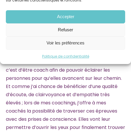
sur certaines caractéristiques et fonctions.
financière n’avaient pas évolué. Tout part de soi…
Et c’est pourquoi je fais ce métier car je connais
Accepter
désormais le « chemin » pour y accéder !
Refuser
Vous avez bien besoin d’un guide en haute
montagne ; je suis un guide en développement
Voir les préférences
personnel !
Politique de confidentialité
Ma mission de vie est devenue une évidence, et
c’est d’être coach afin de pouvoir éclairer les
personnes pour qu’elles avancent sur leur chemin.
Et comme j’ai chance de bénéficier d’une qualité
d’écoute, de clairvoyance et d’empathie très
élevés ; lors de mes coachings, j’offre à mes
coachés la possibilité de traverser ces épreuves
avec des prises de conscience. Elles vont leur
permettre d’ouvrir les yeux pour finalement trouver