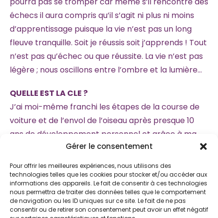
pourra pas se tromper car même s’il rencontre des
échecs il aura compris qu’il s’agit ni plus ni moins
d’apprentissage puisque la vie n’est pas un long
fleuve tranquille. Soit je réussis soit j’apprends ! Tout
n’est pas qu’échec ou que réussite. La vie n’est pas
légère ; nous oscillons entre l’ombre et la lumière…
QUELLE EST LA CLE ?
J’ai moi-même franchi les étapes de la course de
voiture et de l’envol de l’oiseau après presque 10
ans de développement personnel et grâce à ma
Gérer le consentement
formation de coaching. Je peux vous avouer que je
reviens de loin ; la corde faisait beaucoup beaucoup
Pour offrir les meilleures expériences, nous utilisons des
de tours autour de moi… et j’ai réussi !
technologies telles que les cookies pour stocker et/ou accéder aux
informations des appareils. Le fait de consentir à ces technologies
Ma vie a changé car ma conscience s’est
nous permettra de traiter des données telles que le comportement
de navigation ou les ID uniques sur ce site. Le fait de ne pas
totalement élargie. Et ce changement de vie est
consentir ou de retirer son consentement peut avoir un effet négatif
venu de l’intérieur. Mes situations personnelle et