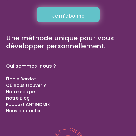
Une méthode unique pour vous
développer personnellement.
Qui sommes-nous ?
Bilans de
compétence
Élodie Bardot
Où nous trouver ?
Bilan de compétences Domont (95)
Notre équipe
Bilan de compétences Langolen (29)
Notre Blog
Bilan de compétences Peillonnex (74)
Podcast ANTINOMIK
Coaching spécial parents
Nous contacter