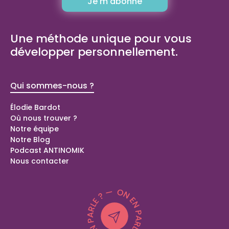
Une méthode unique pour vous
développer personnellement.
Qui sommes-nous ?
Bilans de
compétence
Élodie Bardot
Où nous trouver ?
Bilan de compétences Domont (95)
Notre équipe
Bilan de compétences Langolen (29)
Notre Blog
Bilan de compétences Peillonnex (74)
Podcast ANTINOMIK
Coaching spécial parents
Nous contacter