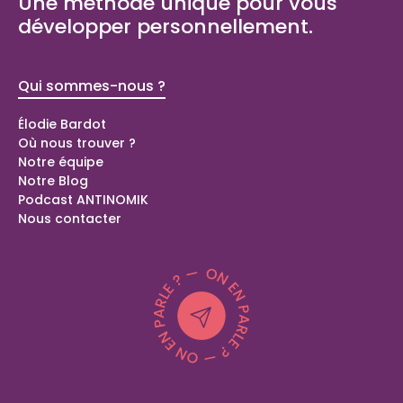
Une méthode unique pour vous
développer personnellement.
Qui sommes-nous ?
Bilans de
compétence
Élodie Bardot
Où nous trouver ?
Bilan de compétences Domont (95)
Notre équipe
Bilan de compétences Langolen (29)
Notre Blog
Bilan de compétences Peillonnex (74)
Podcast ANTINOMIK
Coaching spécial parents
Nous contacter