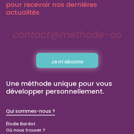
pour recevoir nos dernières
actualités
Une méthode unique pour vous
développer personnellement.
Qui sommes-nous ?
Bilans de
compétence
Élodie Bardot
Où nous trouver ?
Bilan de compétences Domont (95)