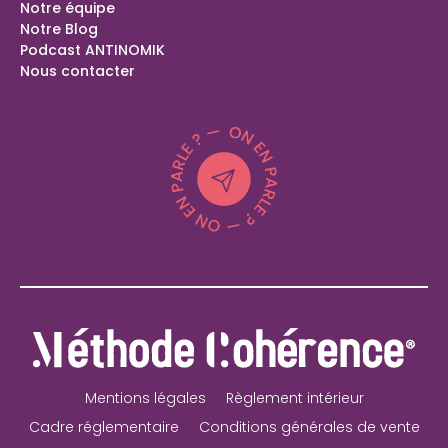
Notre équipe
Bilan de compétences Langolen (29)
Notre Blog
Bilan de compétences Peillonnex (74)
Podcast ANTINOMIK
Coaching spécial parents
Nous contacter
Mentions légales
Règlement intérieur
Cadre réglementaire
Conditions générales de vente