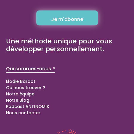
Une méthode unique pour vous
développer personnellement.
Qui sommes-nous ?
Bilans de
compétence
Élodie Bardot
Où nous trouver ?
Bilan de compétences Domont (95)
Notre équipe
Bilan de compétences Langolen (29)
Notre Blog
Bilan de compétences Peillonnex (74)
Podcast ANTINOMIK
Coaching spécial parents
Nous contacter