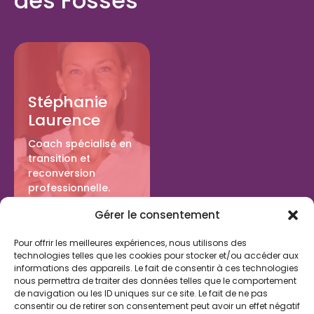
des Fossés
Stéphanie
Laurence
Coach spécialisé en
transition et
reconversion
professionnelle.
Saint Maur des
Gérer le consentement
Fossés (94)
Pour offrir les meilleures expériences, nous utilisons des
technologies telles que les cookies pour stocker et/ou accéder aux
informations des appareils. Le fait de consentir à ces technologies
nous permettra de traiter des données telles que le comportement
En savoir plus sur le Bilan de Vie
de navigation ou les ID uniques sur ce site. Le fait de ne pas
consentir ou de retirer son consentement peut avoir un effet négatif