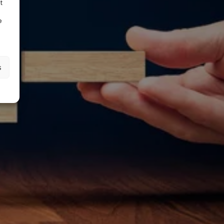
t
e
s