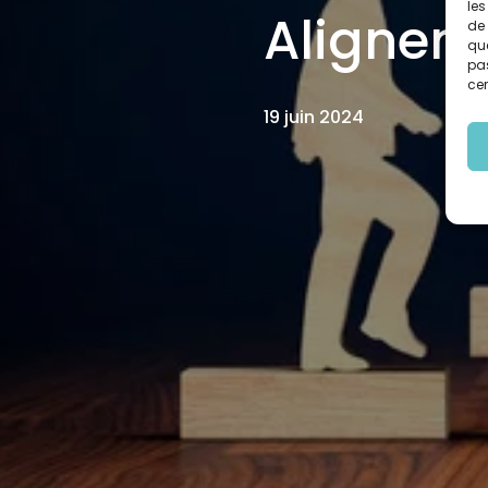
les
Alignem
de 
que
pas
cer
19 juin 2024