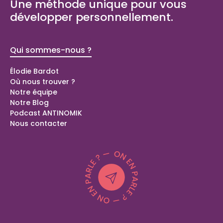
Une méthode unique pour vous
développer personnellement.
Qui sommes-nous ?
Bilans de
compétence
Élodie Bardot
Où nous trouver ?
Bilan de compétences Domont (95)
Notre équipe
Bilan de compétences Langolen (29)
Notre Blog
Bilan de compétences Peillonnex (74)
Podcast ANTINOMIK
Coaching spécial parents
Nous contacter