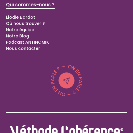
Qui sommes-nous ?
Bilans de
compétence
Élodie Bardot
Où nous trouver ?
Bilan de compétences Domont (95)
Notre équipe
Bilan de compétences Langolen (29)
Notre Blog
Bilan de compétences Peillonnex (74)
Podcast ANTINOMIK
Coaching spécial parents
Nous contacter