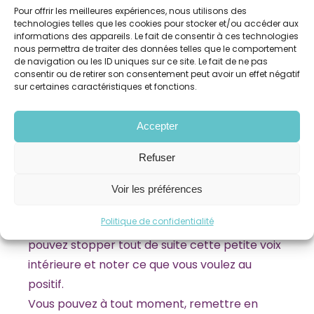
Pour offrir les meilleures expériences, nous utilisons des
Celles-ci vous permettront de développer des
technologies telles que les cookies pour stocker et/ou accéder aux
scénarios de vie positifs afin de ne pas vous
informations des appareils. Le fait de consentir à ces technologies
nous permettra de traiter des données telles que le comportement
mettre en échec.
de navigation ou les ID uniques sur ce site. Le fait de ne pas
Il n’y a rien d’impossible à penser
consentir ou de retirer son consentement peut avoir un effet négatif
sur certaines caractéristiques et fonctions.
positivement. Cela demande de
l’entrainement quotidien pour faire faire de
Accepter
nouveaux apprentissages à notre cerveau.
Refuser
La possibilité de modifier sa vie ?
Quand vous pensez que vous ne pourrez
Voir les préférences
jamais y arriver, jamais apprendre, jamais
Politique de confidentialité
pardonner, que vous ne pourrez pas… Vous
pouvez stopper tout de suite cette petite voix
intérieure et noter ce que vous voulez au
positif.
Vous pouvez à tout moment, remettre en