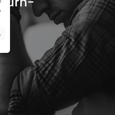
 Burn-
t
e
s