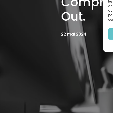
Comprend
les
de 
Out.
que
pas
cer
22 mai 2024